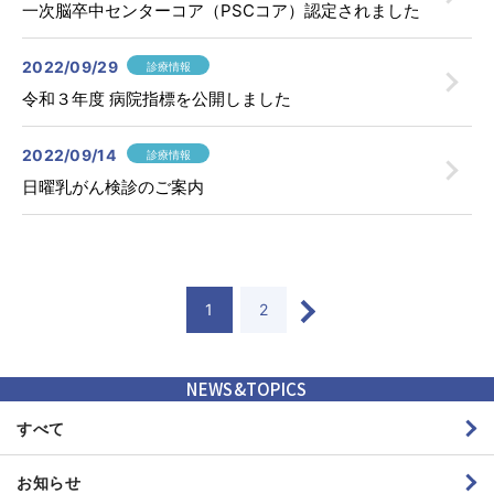
一次脳卒中センターコア（PSCコア）認定されました
ご意見・ご要望
サイトマップ
2022/09/29
診療情報
令和３年度 病院指標を公開しました
〒819-8511
福岡県福岡市西区石丸4-3-1
2022/09/14
診療情報
092-891-2511
日曜乳がん検診のご案内
〒819-8611
福岡県福岡市西区石丸3-3-9
1
2
092-891-2611
NEWS&TOPICS
在宅サービス
すべて
お知らせ