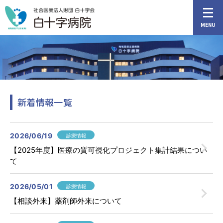
MENU
新着情報一覧
アクセス
外来担当医表
2026/06/19
診療情報
HOME
【2025年度】医療の質可視化プロジェクト集計結果につい
て
ご来院の方へ
2026/05/01
診療情報
【相談外来】薬剤師外来について
診療科・部門