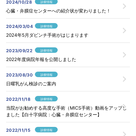
2024/10/28
診療情報
病院案内
心臓・弁膜症センターへの紹介状が変わりました！
医療関係者の方へ
2024/03/04
診療情報
2024年5月ダビンチ手術がはじまります
2023/09/22
診療情報
2022年度病院年報を公開しました
2023/08/30
診療情報
日曜乳がん検診のご案内
2022/11/18
診療情報
当院がお勧めする高度な手術（MICS手術）動画をアップし
ました【白十字病院：心臓・弁膜症センター】
個人情報保護方針
臨床研究について
2022/11/15
診療情報
病院指標
グループ紹介