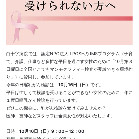
病院案内
医療関係者の方へ
白十字病院では、認定NPO法人J.POSHのJMSプログラム（子育
て、介護、仕事など多忙な平日を過ごす女性のために「10月第３
日曜日に全国どこでもマンモグラフィー検査が受診できる環境作
り」）に賛同し、参加しています。
今年の日曜乳がん検診は、
10月16日（日）
です。
平日は忙しくて検診を受けることができない女性のために、年に
１度日曜乳がん検診を行っています。
ぜひこの機会に、乳がん検診を受けてみませんか？
医師、技師などスタッフは全員女性が対応いたします。
個人情報保護方針
臨床研究について
日時：
10月16日（日）9：00～12：00
病院指標
グループ紹介
費用：福岡市検診／マンモグラフィー