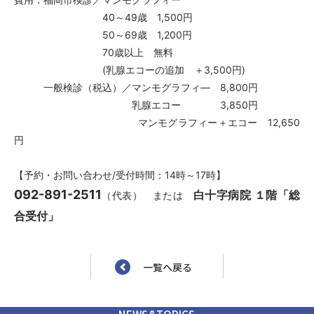
ご意見・ご要望
サイトマップ
40～49歳 1,500円
50～69歳 1,200円
70歳以上 無料
(乳腺エコーの追加 ＋3,500円)
〒819-8511
一般検診（税込）／マンモグラフィ― 8,800円
福岡県福岡市西区石丸4-3-1
乳腺エコー 3,850円
092-891-2511
マンモグラフィー＋エコー 12,650
円
【予約・お問い合わせ/受付時間：14時～17時】
〒819-8611
092-891-2511
白十字病院 １階「総
（代表）
または
福岡県福岡市西区石丸3-3-9
合受付」
092-891-2611
在宅サービス
一覧へ戻る