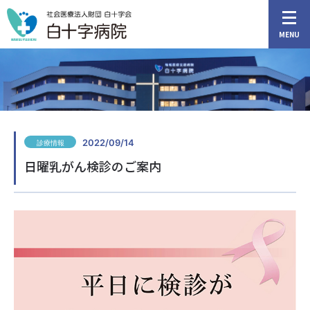
MENU
2022/09/14
診療情報
アクセス
外来担当医表
日曜乳がん検診のご案内
HOME
ご来院の方へ
診療科・部門