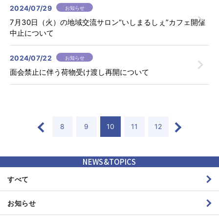
2024/07/29
お知らせ
ご意見・ご要望
サイトマップ
7月30日（火）の地域交流サロン“いしまるしぇ”カフェ開催
中止について
2024/07/22
お知らせ
〒819-8511
福岡県福岡市西区石丸4-3-1
面会禁止に伴う荷物受け渡し再開について
092-891-2511
8
9
10
11
12
〒819-8611
福岡県福岡市西区石丸3-3-9
092-891-2611
NEWS&TOPICS
すべて
在宅サービス
お知らせ