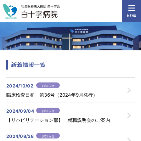
MENU
新着情報一覧
アクセス
外来担当医表
2024/10/02
お知らせ
HOME
臨床検査日和 第36号（2024年9月発行）
2024/09/04
ご来院の方へ
お知らせ
【リハビリテーション部】 就職説明会のご案内
診療科・部門
2024/08/28
お知らせ