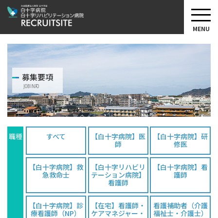
MENU
募集要項
JOB INFO
職種
すべて
【白十字病院】医
【白十字病院】研
師
修医
【白十字病院】救
【白十字リハビリ
【白十字病院】看
急救命士
テーション病院】
護師
看護師
【白十字病院】診
【在宅】看護師・
看護補助者（介護
療看護師（NP）
ケアマネジャー・
福祉士・介護士）