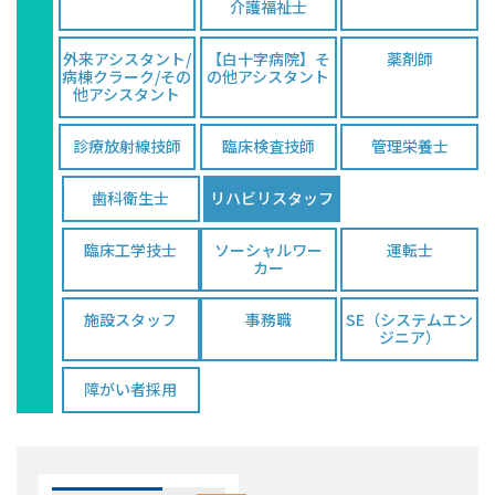
介護福祉士
外来アシスタント/
【白十字病院】そ
薬剤師
病棟クラーク/その
の他アシスタント
他アシスタント
診療放射線技師
臨床検査技師
管理栄養士
歯科衛生士
リハビリスタッフ
臨床工学技士
ソーシャルワー
運転士
カー
施設スタッフ
事務職
SE（システムエン
ジニア）
障がい者採用