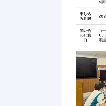
※病
申し込
20
み期限
問い合
白十
わせ窓
リハ
口
電話番