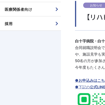
お知らせ
医療関係者向け
【リハ
採用
白十字病院・白十
合同就職説明会
や、施設見学も実
50名の方が参加
今年度もたくさん
●お申込みはこちら
●下記の
公式LIN