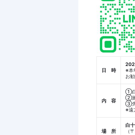
202
日 時
※本
お勧
①白
②施
内 容
③
※遠
白十
場 所
（〒