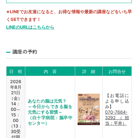
※LINEでお友達になると、お得な情報や最新の講座などをいち早
くGETできます！
LINEのURLはこちらから
〒819-8511
福岡県福岡市西区石丸4-3-1
092-891-2511
講座の予約
日 程
内 容
詳 細
お問合せ
〒819-8611
福岡県福岡市西区石丸3-3-9
2026
092-891-2611
年8月
21日
【お電話に
（金）
あなたの脳は元気？
よる申し込
14：
在宅サービス
～今日からできる脳を
み】
00～
元気にする習慣～
070-7664-
15：
（白十字病院：脳卒中
3292（担
00
センター）
当：平井）
（13：
30受
付開