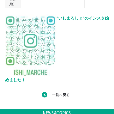
始）
“いしまるしぇ”のインスタ始
めました！
一覧へ戻る
NEWS&TOPICS