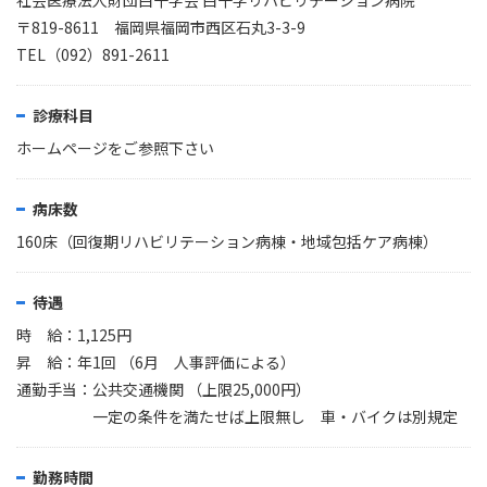
社会医療法人財団白十字会 白十字リハビリテーション病院
〒819-8611 福岡県福岡市西区石丸3-3-9
TEL（092）891-2611
診療科目
ホームページをご参照下さい
病床数
160床（回復期リハビリテーション病棟・地域包括ケア病棟）
待遇
時 給：1,125円
昇 給：年1回 （6月 人事評価による）
通勤手当：公共交通機関 （上限25,000円）
一定の条件を満たせば上限無し 車・バイクは別規定
勤務時間